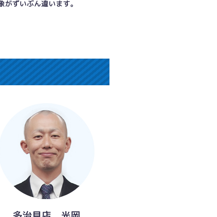
象がずいぶん違います。
ご主人お手製の木造カーポートとの干渉を避ける
多治見店 光岡