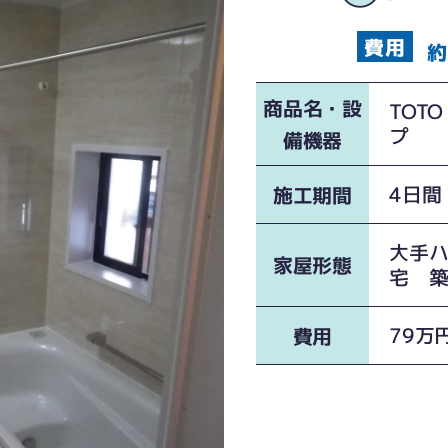
約
商品名・設
TOT
プ
備機器
4日間
施工期間
大手
家屋形態
宅 築
79万
費用