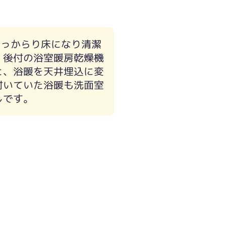
た。お掃除しやすく凹凸の少ないデザインに変わ
ほっからり床になり清潔
、後付の浴室暖房乾燥機
と、浴暖を天井埋込に変
付いていた浴暖も洗面室
しです。