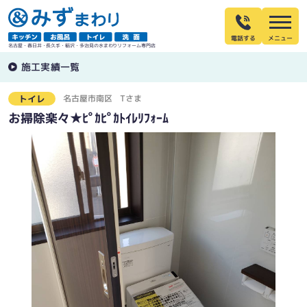
電話する
名古屋・春日井・長久手・稲沢・多治見の水まわりリフォーム専門店
施工実績一覧
名古屋市南区
Tさま
トイレ
お掃除楽々★ﾋﾟｶﾋﾟｶﾄｲﾚﾘﾌｫｰﾑ