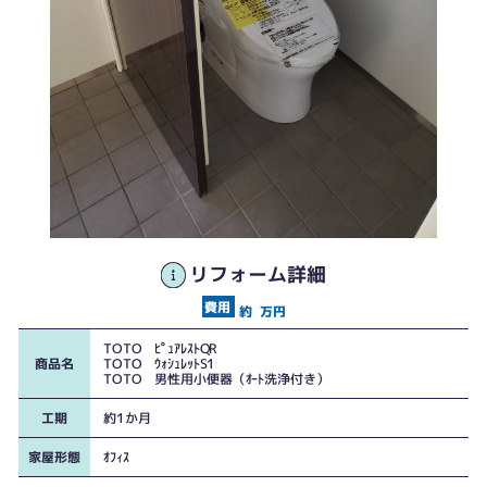
リフォーム詳細
約
万円
TOTO ﾋﾟｭｱﾚｽﾄQR
商品名
TOTO ｳｫｼｭﾚｯﾄS1
TOTO 男性用小便器（ｵｰﾄ洗浄付き）
工期
約1か月
家屋形態
ｵﾌｨｽ