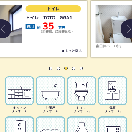
トイレ
LIXIL／アメージュ便器リ
トイレ＋シャワートイレKB
19
費用
約
万円
（消費税、諸経費含む）
春日井市
Tさま
る
もっと見る
キッチン
お風呂
トイレ
洗面
リフォーム
リフォーム
リフォーム
リフォーム