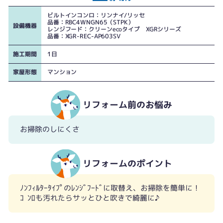
コンロ
コンロ・レンジフード
ビルトインコンロ：リンナイ/リッセ
品番：RBC4WNGN65（STPK）
設備機器
レンジフード：クリーンecoタイプ XGRシリーズ
品番：XGR-REC-AP603SV
施工期間
1日
家屋形態
マンション
リフォーム前のお悩み
お掃除のしにくさ
リフォームのポイント
ﾉﾝﾌｨﾙﾀｰﾀｲﾌﾟのﾚﾝｼﾞﾌｰﾄﾞに取替え、お掃除を簡単に！
ｺﾝﾛも汚れたらサッとひと吹きで綺麗に♪