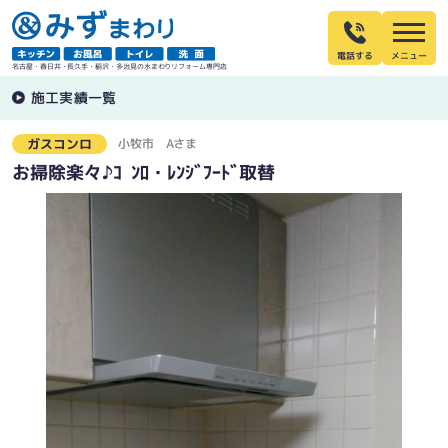
電話する
名古屋・春日井・長久手・稲沢・多治見の水まわりリフォーム専門店
施工実績一覧
小牧市
Aさま
ガスコンロ
お掃除楽々♪ｺﾝﾛ・ﾚﾝｼﾞﾌｰﾄﾞ取替