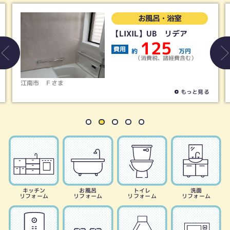
・浴室
お風呂・浴室
 リデア
【タカラスタンダー
UB グランスパ
5
200
万円
費用
諸経費含む）
約
（消費税、諸経費
稲沢市
Ｓさま
もっと見る
キッチン
お風呂
トイレ
洗面
リフォーム
リフォーム
リフォーム
リフォーム