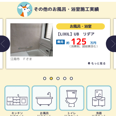
その他のお風呂・浴室施工実績
お風呂・浴室
【LIXIL】UB リデア
125
費用
約
万円
（消費税、諸経費含む）
Ｆさま
稲沢市
Ｓさ
もっと見る
キッチン
お風呂
トイレ
洗面