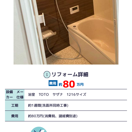
リフォーム詳細
80
工事前
工事後
約
万円
設備 メー
浴室 TOTO サザナ 1216サイズ
カー 仕様
工期
約1週間(洗面所同時工事)
費用
約80万円(消費税、諸経費別途)