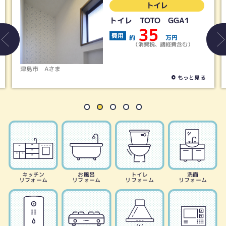
トイレ
GGA1
LIXIL／アメージュ便
トイレ＋シャワートイ
19
万円
費用
経費含む）
約
万円
（消費税、諸経費含
春日井市
Tさま
もっと見る
も
キッチン
お風呂
トイレ
洗面
リフォーム
リフォーム
リフォーム
リフォーム