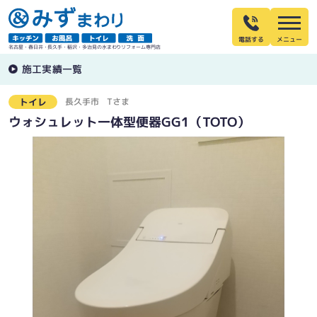
電話する
名古屋・春日井・長久手・稲沢・多治見の水まわりリフォーム専門店
施工実績一覧
長久手市
Tさま
トイレ
ウォシュレット一体型便器GG1（TOTO）