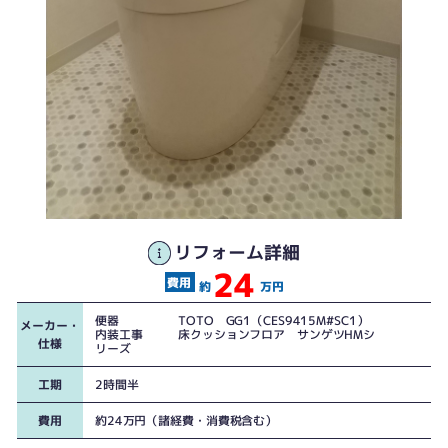
リフォーム詳細
24
約
万円
便器 TOTO GG1（CES9415M#SC1）
メーカー・
内装工事 床クッションフロア サンゲツHMシ
仕様
リーズ
工期
2時間半
費用
約24万円（諸経費・消費税含む）