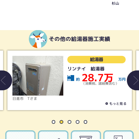
杉山
その他の給湯器施工実績
給湯器
リンナイ 給湯器
28.7万
費
約
万円
用
（消費税、諸経費含む）
日進市
Tさま
もっと見る