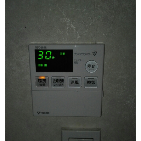
台所リモコン 液晶表示が見やすくなりました
既設台所水栓