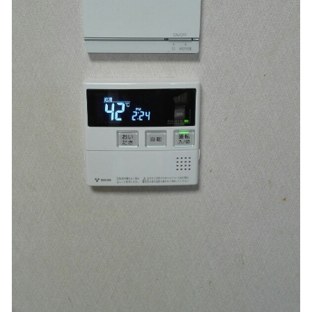
既設浴室暖房乾燥機
浄水機能で飲む煎茶の旨味・キレがバッチリ