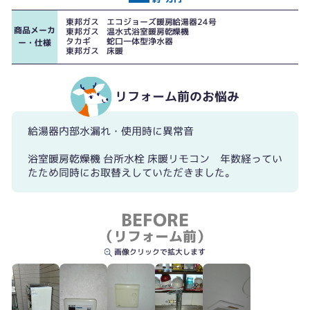
既設暖房給湯器
エコジョーズ暖房給湯器
東邦ガス エコジョーズ暖房給湯器24号
商品メーカ
東邦ガス 温水式浴室暖房乾燥機
タカギ 蛇口一体型浄水器
ー・仕様
東邦ガス 床暖
リフォーム前のお悩み
給湯器内部水漏れ・使用時に異常音
浴室暖房乾燥機 台所水栓 床暖リモコン 年数経ってい
たため同時にお取替えしていただきました。
BEFORE
（リフォーム前）
画像クリックで拡大します