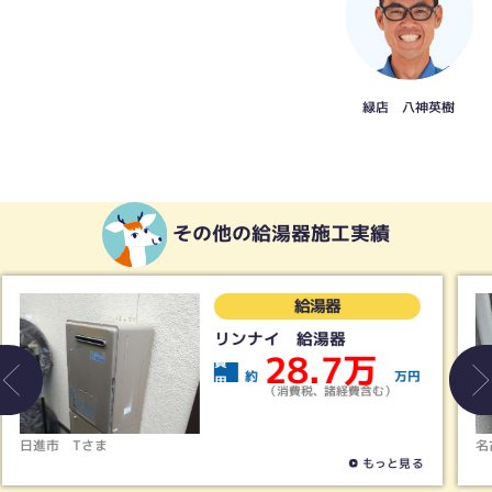
緑店 八神英樹
その他の給湯器施工実績
給湯器
給湯器取替工事 エコジョ
ーズ 東邦ガス
31.6
費用
約
万円
（消費税、諸経費含む）
名古屋市北区
O様さま
もっと見る