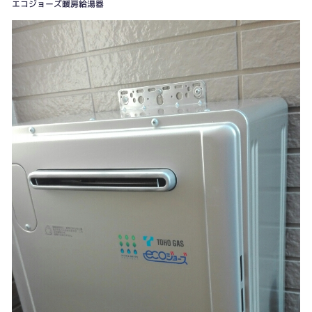
エコジョーズ暖房給湯器
浴室暖房乾燥機リモコン
既設床暖リモコン・台所リモコン