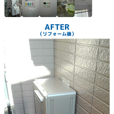
AFTER
（リフォーム後）
排熱を２次熱交換器で再利用 省エネ設計の給湯器です
既設浴室暖房乾燥機リモコン