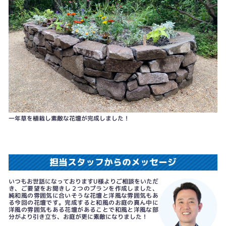
既存の花壇を解体します。
一年草を植栽し素敵な花壇が完成しました！
担当スタッフからのメッセージ
いつもお世話になっておりますU様よりご相談をいただ
き、ご要望をお聞きし２つのプランを作成しました、
純和風の雰囲気に合いそうな花壇と洋風な雰囲気もあ
る今回の花壇です。完成すると和風のお庭の真ん中に
洋風の雰囲気もある花壇があることで和風と洋風な部
分がより引き立ち、お庭が更に素敵になりました！