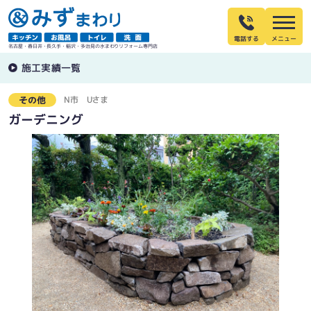
電話する
名古屋・春日井・長久手・稲沢・多治見の水まわりリフォーム専門店
施工実績一覧
N市
Uさま
その他
ガーデニング