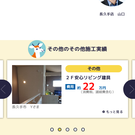
長久手店 山口
その他のその他施工実績
その他
２Ｆ安心リビング建具
22
費用
約
万円
基礎をしっかりと固めます。
（消費税、諸経費含む）
長久手市
Yさま
もっと見る