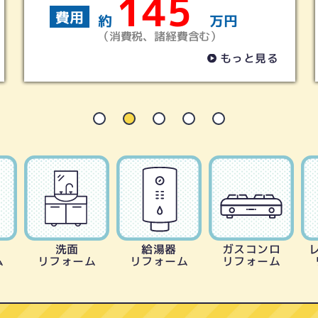
230
費用
万円
約
万円
）
（消費税、諸経費含む）
もっと見る
も
洗面
給湯器
ガスコンロ
ム
リフォーム
リフォーム
リフォーム