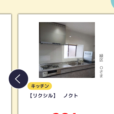
緑区
Oさま
キッチン
ト
【タカラ】リフィット