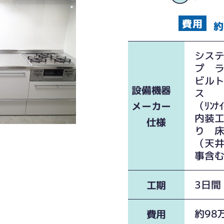
約
シス
プ 
ビル
設備機器
ス R
（ﾘﾝﾅ
メーカー
内装
仕様
り 
（天
事含
3日間
工期
約98
費用