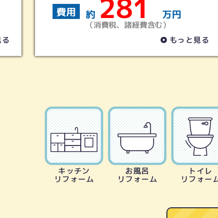
1
145
費用
万円
約
含む）
（消費税、諸経費含む
もっと見る
キッチン
お風呂
トイレ
リフォーム
リフォーム
リフォー