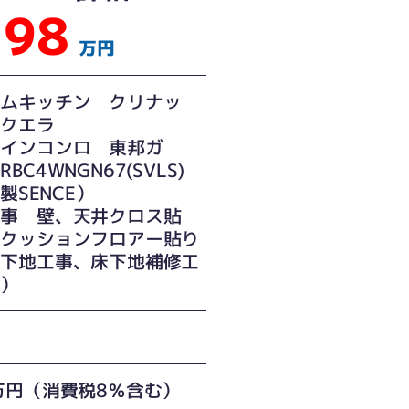
98
万円
テムキッチン クリナッ
ラクエラ
トインコンロ 東邦ガ
BC4WNGN67(SVLS)
ｲ製SENCE）
工事 壁、天井クロス貼
床クッションフロアー貼り
井下地工事、床下地補修工
む）
万円（消費税8％含む）