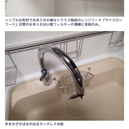
シンプルな形状でお手入れの楽なトクラス独自のレンジフード『サイクロン
フード』日常のお手入れは小型フィルターの清掃と本体のみ。
ハイバックカウンターは水ハネがしやすい部分につなぎ目がないのでお手入れ
が楽に。カウンターとシンクにも繋ぎ目や隙間なし
手をかざせば水が出るタッチレス水栓