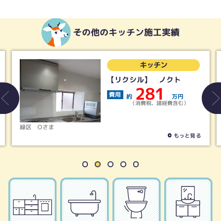
その他のキッチン施工実績
ン
キッチン
ノクト
【タカラ】リフィッ
1
145
費用
万円
約
諸経費含む）
（消費税、諸経費
名古屋市天白区
Hさま
もっと見る