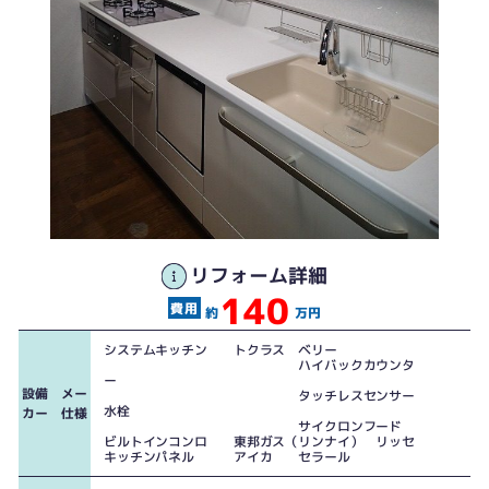
明るく機能性に優れたキッチンに
リフォーム詳細
140
約
万円
システムキッチン トクラス ベリー
ハイバックカウンタ
ー
設備 メー
タッチレスセンサー
水栓
カー 仕様
シンプルな形状でお手入れの楽なトクラス独自のレンジフード『サイクロンフ
サイクロンフード
ード』日常のお手入れは小型フィルターの清掃と本体のみ。
ビルトインコンロ 東邦ガス（リンナイ） リッセ
キッチンパネル アイカ セラール