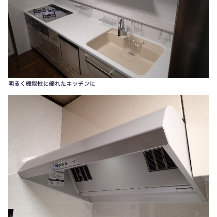
上段引き出しで更に収納力アップ
明るく機能性に優れたキッチンに