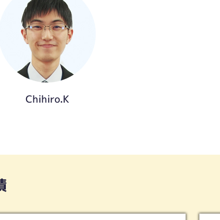
Chihiro.K
績