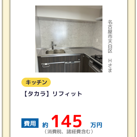
名古屋市天白区
Hさま
キッチン
ＬＩＸＩＬ シエラ
230
費用
万円
約
万円
）
（消費税、諸経費含む）