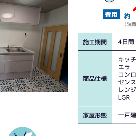
約
（消
4日間
施工期間
キッ
エラ 
コンロ
商品仕様
セン
レン
LGR
一戸
家屋形態