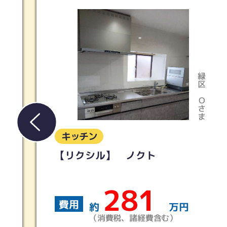
緑区
Oさま
キッチン
【タカラ】リフィット
145
費用
万円
約
含む）
（消費税、諸経費含む