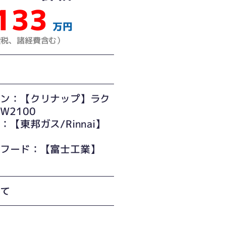
133
万円
費税、諸経費含む）
チン：【クリナップ】ラク
W2100
：【東邦ガス/Rinnai】
ス
ジフード：【富士工業】
建て