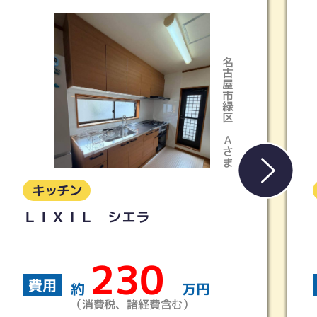
名古屋市緑区
稲沢市
Ａさま
Iさま
キッチン
【LIXIL】キッチン シエラＳ
160
費用
約
万円
（消費税、諸経費含む）