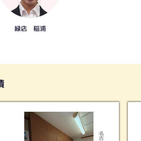
緑店 稲浦
績