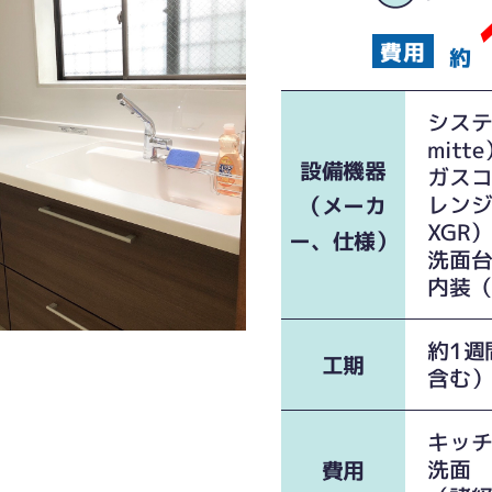
約
システ
mitt
設備機器
ガスコン
レン
（メーカ
XGR
ー、仕様）
洗面台
内装（
約1週
工期
含む
キッチ
洗面 
費用