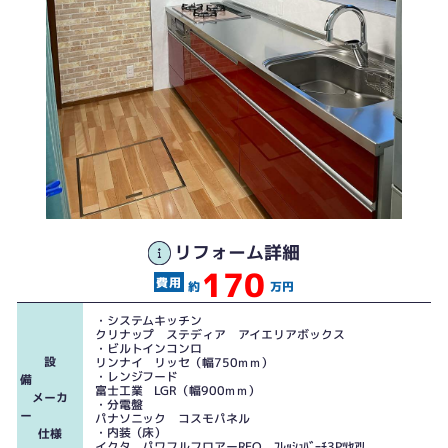
リフォーム詳細
170
（旧）キッチン
キッチン ステディア
約
万円
・システムキッチン
クリナップ ステディア アイエリアボックス
・ビルトインコンロ
設
リンナイ リッセ（幅750ｍｍ）
・レンジフード
備
富士工業 LGR（幅900ｍｍ）
メーカ
・分電盤
ー
パナソニック コスモパネル
・内装（床）
仕様
イクタ パワフルフロアーREO ﾌﾚｯｼｭﾊﾞｰﾁ3Pﾂﾔｱﾘ