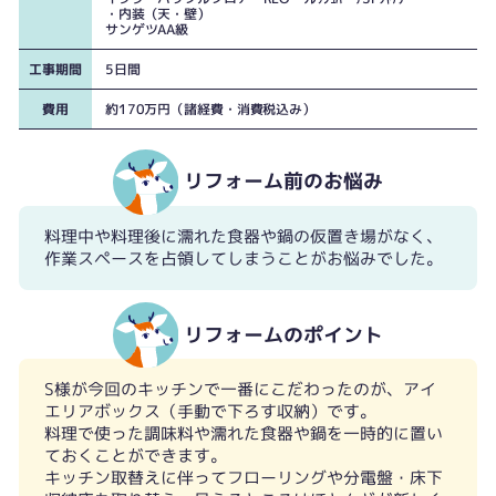
・内装（天・壁）
サンゲツAA級
工事期間
5日間
費用
約170万円（諸経費・消費税込み）
リフォーム前のお悩み
（旧）分電盤
アイエリアボックス
料理中や料理後に濡れた食器や鍋の仮置き場がなく、
作業スペースを占領してしまうことがお悩みでした。
リフォームのポイント
S様が今回のキッチンで一番にこだわったのが、アイ
エリアボックス（手動で下ろす収納）です。
料理で使った調味料や濡れた食器や鍋を一時的に置い
ておくことができます。
キッチン取替えに伴ってフローリングや分電盤・床下