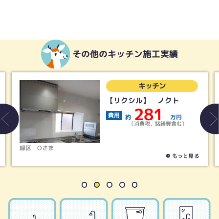
その他のキッチン施工実績
キッチン
【リクシル】 ノクト
281
費用
約
万円
（消費税、諸経費含む）
名古屋市天白区
Hさま
もっと見る