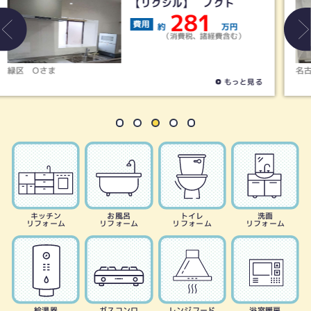
【タカラ】リフィット
145
費用
約
万円
（消費税、諸経費含む）
名古屋市天白区
Hさま
もっと見る
キッチン
お風呂
トイレ
洗面
リフォーム
リフォーム
リフォーム
リフォーム
給湯器
ガスコンロ
レンジフード
浴室暖房