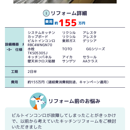
ほとんど同じレイアウトのキッチンですがガラっとイメージが変わりました
コンロ以外にも老朽化が進んだリフォーム前のキッチン
リフォーム詳細
155
約
万円
システムキッチン リクシル アレスタ
カップボード リクシル アレスタ
ビルトインコンロ 東邦ガス デリシア
設備機器 ﾒ
RBC4WNGN70
水栓 TOTO GGシリーズ
ｰｶｰ 仕様
TKS05305J
キッチンパネル アイカ セラール
壁天井クロス貼替 サンゲツ AAクラス
工期
2日半
費用
約155万円（諸経費消費税別途、キャンペーン適用）
リフォーム前のお悩み
ビルトインコンロが故障してしまったことがきっかけ
で、以前から考えていたキッチンリフォームをご検討
いただきました