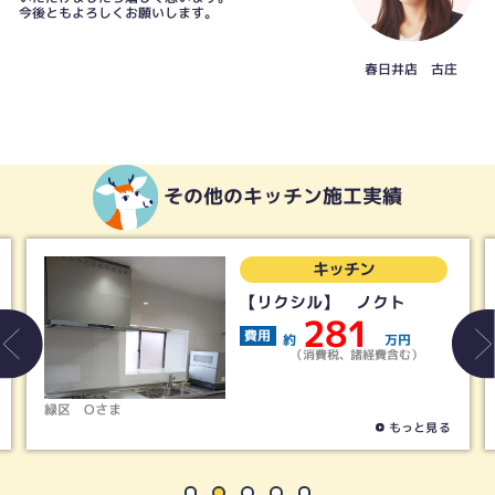
今後ともよろしくお願いします。
春日井店 古庄
その他のキッチン施工実績
キッチン
【リクシル】 ノクト
281
費用
約
万円
（消費税、諸経費含む）
名古屋市天白区
Hさま
もっと見る