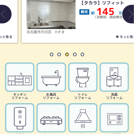
【タカラ】リフィット
145
費用
約
万円
（消費税、諸経費含む）
名古屋市天白区
Hさま
もっと見る
キッチン
お風呂
トイレ
洗面
リフォーム
リフォーム
リフォーム
リフォーム