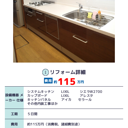
年数が経った台所空間は少し暗い印象でした
奥行き60センチのシステムキッチンですが中央の調理スペースを大きくとって
使いやすく設計
リフォーム詳細
115
約
万円
システムキッチン LIXIL シエラW2700
設備機器 メ
カップボード LIXIL アレスタ
キッチンパネル アイカ セラール
ーカー 仕様
その他内装工事ほか
工期
５日間
費用
約115万円（消費税、諸経費別途）