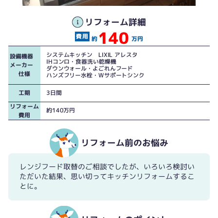
奥行き60センチのキッチンでした
壁タイルはキレイだったので既存のままでリフォームしました。
リフォーム詳細
140
約
万円
システムキッチン LIXIL アレスタ
設備機器
IHコンロ・食器洗い乾燥機
メーカー
ダウンウォール・よごれんフード
仕様
ハンズフリー水栓・Wサポートシンク
工期
3日間
リフォーム
約140万円
費用
リフォーム前のお悩み
レンジフード取替のご相談でしたが、いろいろ検討い
ただいた結果、思い切ってキッチンリフォームするこ
とに。
日立製の３口IHコンロは機能充実でお掃除もらくらく。