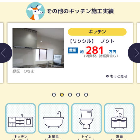
その他のキッチン施工実績
キッチン
【リクシル】 ノクト
281
費用
約
万円
（消費税、諸経費含む）
さま
名古屋市天白区
もっと見る
キッチン
お風呂
トイレ
洗面