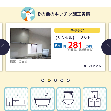
その他のキッチン施工実績
キッチン
【リクシル】 ノクト
281
費用
約
万円
（消費税、諸経費含む）
Oさま
名古屋市天白
もっと見る