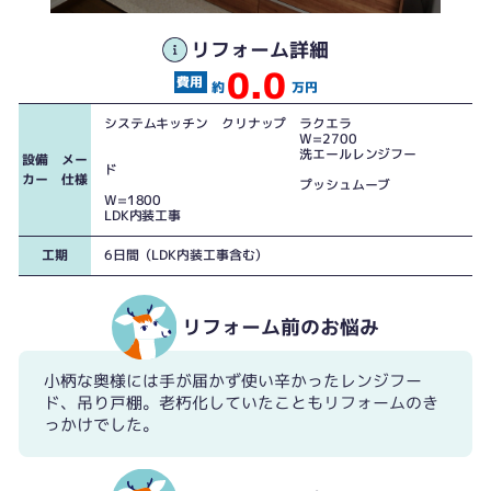
木目柄が美しい扉です。
リフォーム詳細
0.0
約
万円
システムキッチン クリナップ ラクエラ
W=2700
洗エールレンジフー
設備 メー
ド
カー 仕様
プッシュムーブ
W=1800
LDK内装工事
工期
6日間（LDK内装工事含む）
リフォーム前のお悩み
小柄な奥様には手が届かず使い辛かったレンジフー
ド、吊り戸棚。老朽化していたこともリフォームのき
電動昇降型の吊戸棚で使いにくかった吊戸棚も有効活用できそうです
っかけでした。