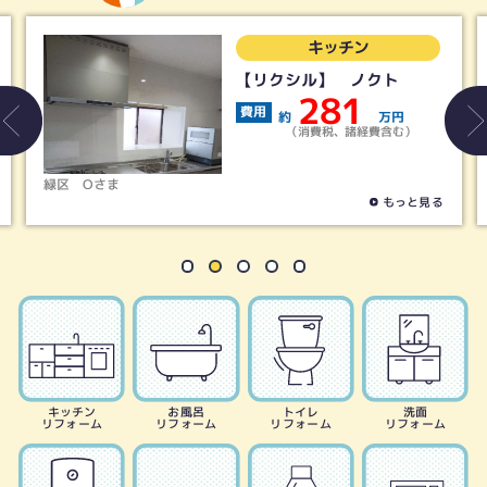
キッチン
【リクシル】 ノクト
281
費用
約
万円
（消費税、諸経費含む）
緑区
Oさま
もっと見る
キッチン
お風呂
トイレ
洗面
リフォーム
リフォーム
リフォーム
リフォーム