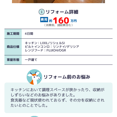
工事後
リフォーム詳細
160
約
万円
（消費税、諸経費含む）
施工期間
4日間
キッチン：LIXIL/リシェルSI
商品仕様
ビルトインコンロ：リンナイ/デリシア
レンジフード：FUJIOH/OGR
家屋形態
一戸建て
工事前
リフォーム前のお悩み
キッチンにおいて調理スペースが狭かったり、収納が
しずらいなどのお悩みがありました。
食洗器など現状使われておらず、その分を収納にされ
たいとのことでした。