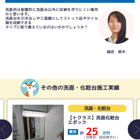
洗面所は配置的に洗面台以外に収納を作りにくい場所
かと思います。
洗面台を引き出しや三面鏡にしてストック品やタイル
類を収納できる
タイプに取り換えているのはいかかでしょうか？
緑店 鈴木
その他の洗面・化粧台施工実績
洗面・化粧台
【トクラス】洗面化粧台
エポック
25
費用
約
万円
（消費税、諸経費含む）