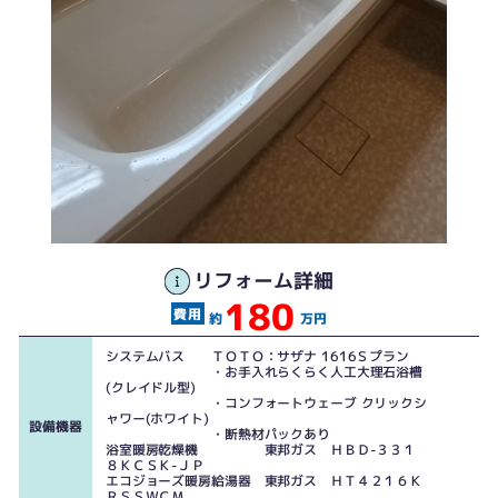
リフォーム詳細
180
ＩＮＡＸブランドの高級仕様の浴室です、床・壁ともタイル張りなので冬場の
新しい浴槽「ゆりかご」の形状で足元まで一杯の大きさに変身しています
約
万円
寒さ対策も切望されていました
おていれらくらく仕様なのでお掃除の時短にも・・・
システムバス ＴＯＴＯ：サザナ 1616Ｓプラン
・お手入れらくらく人工大理石浴槽
(クレイドル型)
・コンフォートウェーブ クリックシ
ャワー(ホワイト)
設備機器
・断熱材パックあり
浴室暖房乾燥機 東邦ガス ＨＢＤ-３３１
８ＫＣＳＫ-ＪＰ
エコジョーズ暖房給湯器 東邦ガス ＨＴ４２１６Ｋ
ＲＳＳＷＣＭ