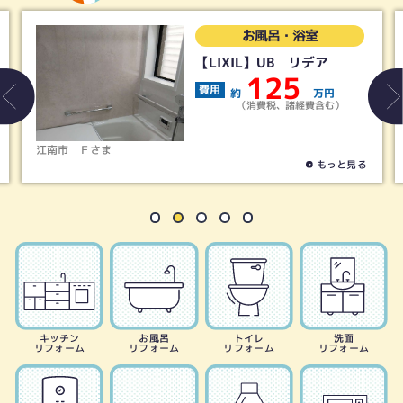
お風呂・浴室
【LIXIL】UB リデア
【
U
125
費用
約
万円
費
（消費税、諸経費含む）
稲沢市
Ｓさま
もっと見る
キッチン
お風呂
トイレ
洗面
リフォーム
リフォーム
リフォーム
リフォーム