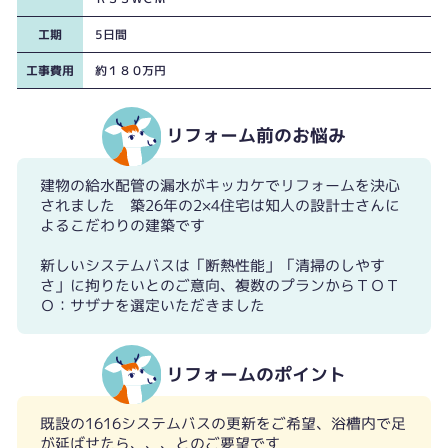
工期
5日間
工事費用
約１８０万円
リフォーム前のお悩み
建物の給水配管の漏水がキッカケでリフォームを決心
されました 築26年の2×4住宅は知人の設計士さんに
浴室暖房はこれ1台で換気扇・衣類乾燥と涼風の4役で活躍します！
よるこだわりの建築です
新しいシステムバスは「断熱性能」「清掃のしやす
さ」に拘りたいとのご意向、複数のプランからＴＯＴ
Ｏ：サザナを選定いただきました
リフォームのポイント
既設の1616システムバスの更新をご希望、浴槽内で足
が延ばせたら、、、とのご要望です