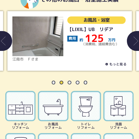
お風呂・浴室
【LIXIL】UB リデア
125
費用
約
万円
（消費税、諸経費含む）
稲沢市
Ｓさま
もっと見る
キッチン
お風呂
トイレ
洗面
リフォーム
リフォーム
リフォーム
リフォーム