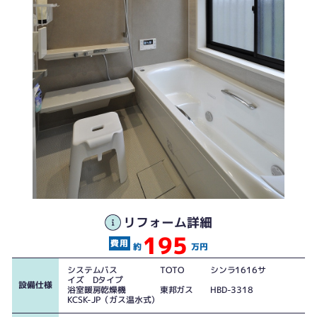
リフォーム詳細
195
約
万円
システムバス TOTO シンラ1616サ
イズ Dタイプ
設備仕様
浴室暖房乾燥機 東邦ガス HBD-3318
KCSK-JP（ガス温水式）