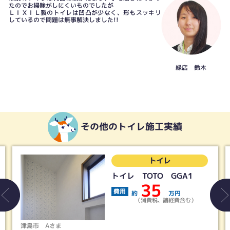
たのでお掃除がしにくいものでしたが
ＬＩＸＩＬ製のトイレは凹凸が少なく、形もスッキリ
しているので問題は無事解決しました!!
緑店 鈴木
その他のトイレ施工実績
トイレ
トイレ TOTO GGA1
35
費用
約
万円
（消費税、諸経費含む）
津島市
Aさま