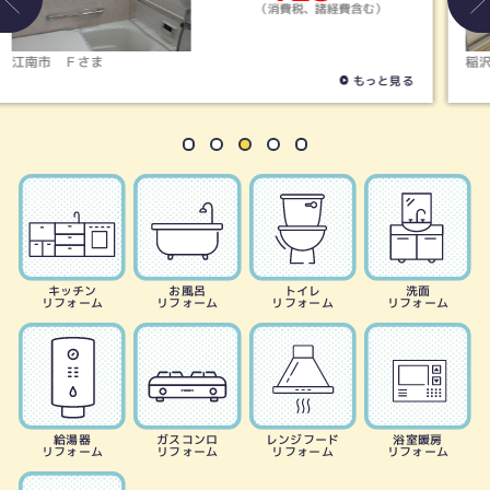
200
費用
約
万円
（消費税、諸経費含む）
稲沢市
Ｓさま
見る
もっと見る
キッチン
お風呂
トイレ
洗面
リフォーム
リフォーム
リフォーム
リフォーム
給湯器
ガスコンロ
レンジフード
浴室暖房
リフォーム
リフォーム
リフォーム
リフォーム