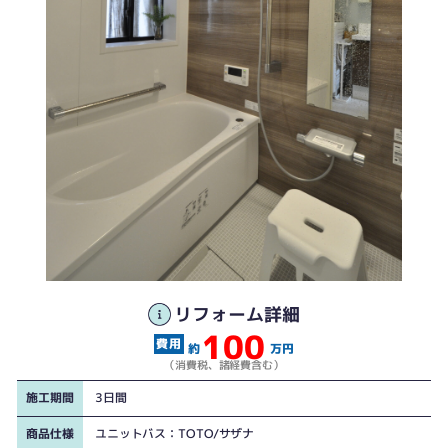
工事前
リフォーム詳細
100
約
万円
工事後
（消費税、諸経費含む）
施工期間
3日間
商品仕様
ユニットバス：TOTO/サザナ