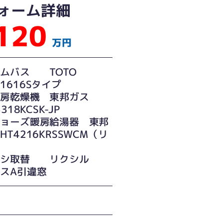
ォーム詳細
120
万円
テムバス TOTO
1616Sタイプ
暖房乾燥機 東邦ガス
3318KCSK-JP
ジョーズ暖房給湯器 東邦
HT4216KRSSWCM（リ
）
ッシ取替 リクシル
スA引違窓