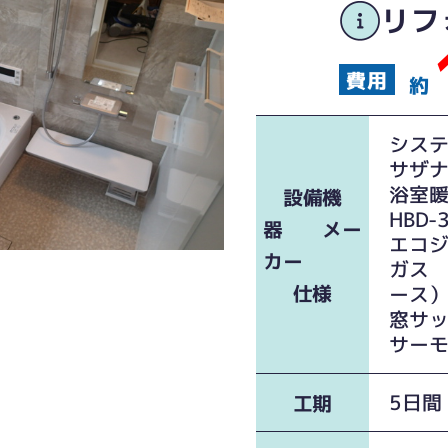
リフ
約
シス
サザナ
浴室
設備機
HBD-
器 メー
エコ
カー
ガス 
仕様
ース
窓サ
サーモ
5日間
工期