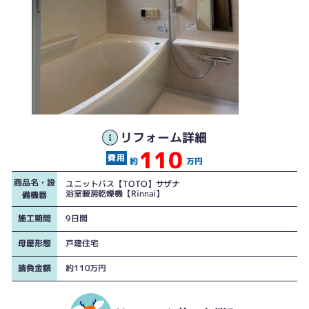
リフォーム詳細
110
約
万円
商品名・設
ユニットバス【TOTO】サザナ
浴室暖房乾燥機【Rinnai】
備機器
施工期間
9日間
母屋形態
戸建住宅
請負金額
約110万円