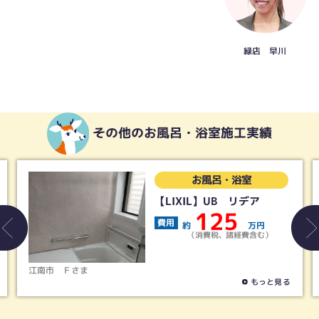
緑店 早川
その他のお風呂・浴室施工実績
お風呂・浴室
【LIXIL】UB リデア
【
U
125
費用
約
万円
費
（消費税、諸経費含む）
稲沢市
Ｓさま
もっと見る