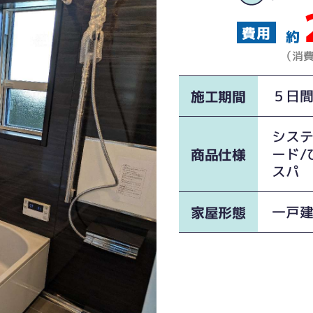
約
（消
５日
施工期間
シス
ード/
商品仕様
スパ
一戸
家屋形態