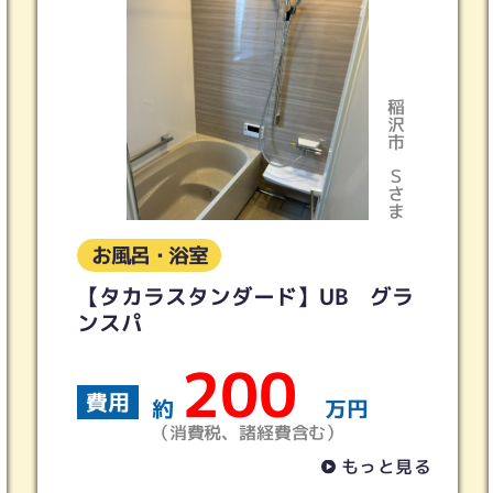
稲沢市
Ｓさま
お風呂・浴室
ド】UB グラ
ＬＩＸＩＬ スパージュ
0
150
費用
万円
約
費含む）
（消費税、諸経費含
もっと見る