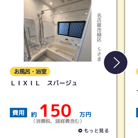
名古屋市緑区
Ｓさま
お風呂・浴室
【リクシル】リノビオV 12
イズ
94
費用
万円
約
万円
む）
（消費税、諸経費含む）
もっと見る
も