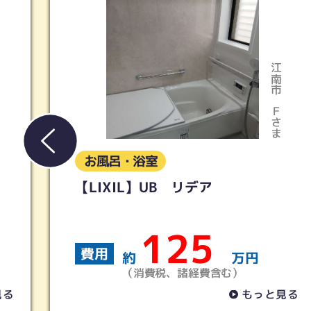
江南市
Ｆさま
お風呂・浴室
 リデア
【タカラスタンダー
ンスパ
25
20
費用
万円
約
諸経費含む）
（消費税、諸経
もっと見る