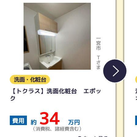
一宮市
Ｔさま
洗面・化粧台
【トクラス】洗面化粧台 エポッ
浴
ク
オ
34
費用
約
万円
（消費税、諸経費含む）