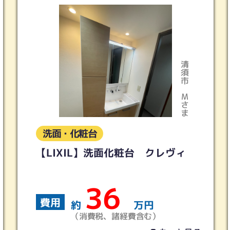
清須市
Ｍさま
洗面・化粧台
【LIXIL】洗面化粧台 クレヴィ
36
費用
約
万円
（消費税、諸経費含む）