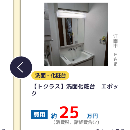
江南市
Ｆさま
洗面・化粧台
【トクラス】洗面化粧台 エポッ
ク
25
費用
約
万円
（消費税、諸経費含む）