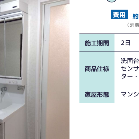
約
（消
2日
施工期間
洗面台
セン
商品仕様
ター
マン
家屋形態