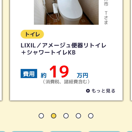
Tさま
Iさ
トイレ
イレ
トイレリフォーム 2ヵ所 ピュ
レストQR ホワイトグレー
70
費用
約
万円
（消費税、諸経費含む）
っと見る
もっと