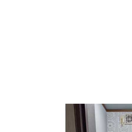
収納のため外に置かれていました
背面の壁のみ柄入りのクロスにしてア