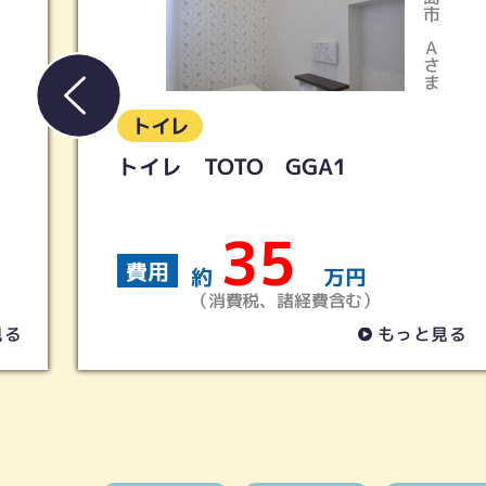
Aさま
トイレ
LIXIL／アメージュ便器リト
＋シャワートイレKB
19
費用
円
約
万円
む）
（消費税、諸経費含む）
もっと見る
も