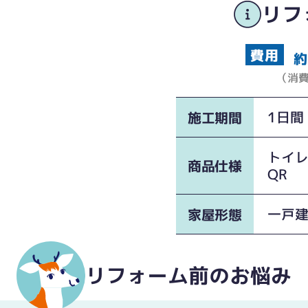
リフ
約
（消
1日間
施工期間
トイレ
商品仕様
QR
一戸
家屋形態
リフォーム前のお悩み