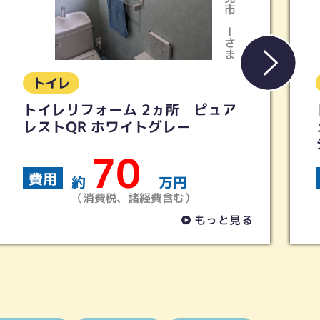
ま
Kさま
トイレ
ア
トイレリフォーム 【TOTO】ピ
ュアレストQR ウォシュレットS
シリーズ
40
費用
約
万円
（消費税、諸経費含む）
見る
もっと見る