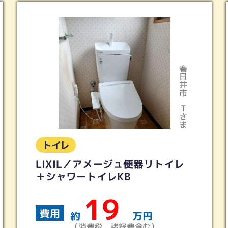
多治見市
Iさま
トイレ
トイレリフォーム 2ヵ所 ピュア
レストQR ホワイトグレー
70
費用
約
万円
（消費税、諸経費含む）