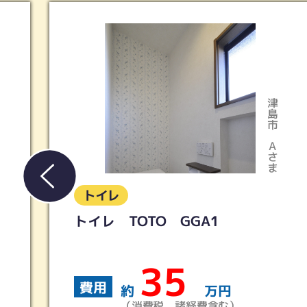
春日井市
津島市
Aさま
Tさま
トイレ
LIXIL／アメージュ便器リトイレ
＋シャワートイレKB
19
費用
約
万円
（消費税、諸経費含む）