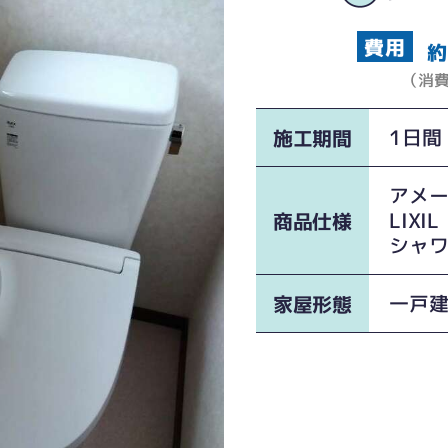
約
（消
1日間
施工期間
アメ
LIXIL
商品仕様
シャワ
一戸
家屋形態