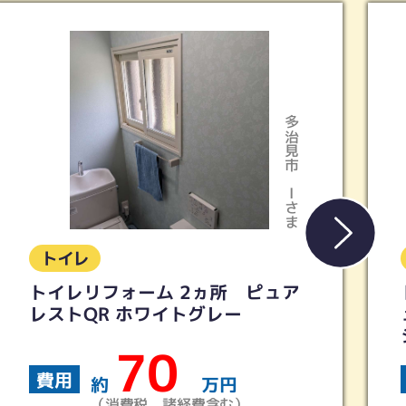
多治見市
Kさま
トイレ
トイレリフォーム 【TOTO】ピ
ュアレストQR ウォシュレットS
シリーズ
40
費用
約
万円
（消費税、諸経費含む）