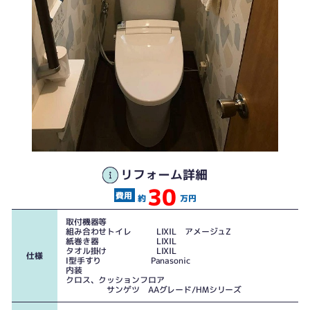
リフォーム詳細
30
40年程使用されたトイレで今よりも多くのお水を使用していました。
約
万円
取付機器等
組み合わせトイレ LIXIL アメージュZ
紙巻き器 LIXIL
タオル掛け LIXIL
仕様
Ⅰ型手すり Panasonic
内装
クロス、クッションフロア
サンゲツ AAグレード/HMシリーズ