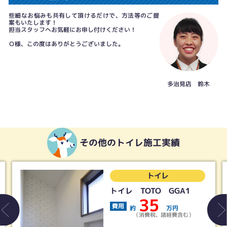
些細なお悩みも共有して頂けるだけで、方法等のご提
案もいたします！
担当スタッフへお気軽にお申し付けください！
Ｏ様、この度はありがとうございました。
多治見店 鈴木
その他のトイレ施工実績
トイレ
トイレ TOTO GGA1
LIX
トイレ
35
費用
約
万円
費用
（消費税、諸経費含む）