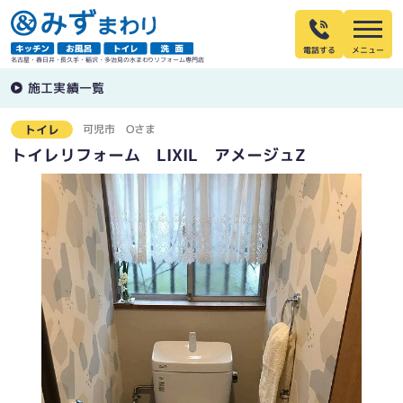
電話する
名古屋・春日井・長久手・稲沢・多治見の水まわりリフォーム専門店
施工実績一覧
可児市
Oさま
トイレ
トイレリフォーム LIXIL アメージュZ