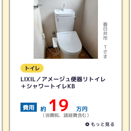
春日井市
多治見市
Tさま
Iさま
トイレ
イレ
トイレリフォーム 2ヵ所 ピュア
レストQR ホワイトグレー
70
費用
約
万円
（消費税、諸経費含む）
っと見る
もっと