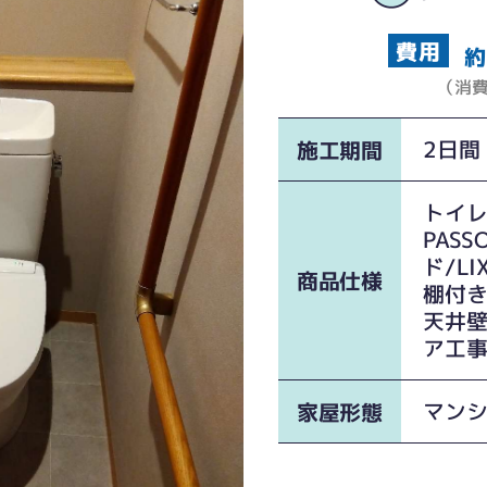
約
（消
2日間
施工期間
トイレ
PAS
ド/LIX
商品仕様
棚付き
天井
ア工
マン
家屋形態