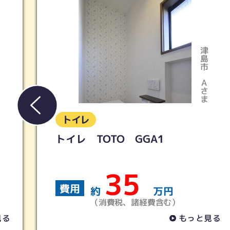
津島市
Aさま
トイレ
LIXIL／アメージュ便器リト
＋シャワートイレKB
19
費用
円
約
万円
）
（消費税、諸経費含む）
もっと見る
も