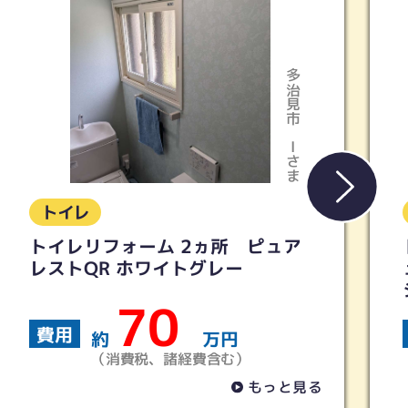
多治見市
Kさま
トイレ
トイレリフォーム 【TOTO】ピ
ュアレストQR ウォシュレットS
シリーズ
40
費用
約
万円
（消費税、諸経費含む）
見る
もっと見る