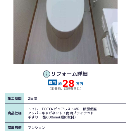
リフォーム詳細
28
普通便座を暖房便座にしました。
約
万円
（消費税、諸経費含む）
施工期間
2日間
トイレ：TOTO/ピュアレストMR 暖房便座
商品仕様
アッパーキャビネット：南海プライウッド
手すり：Ⅰ型600mm(縦に取付)
家屋形態
マンション