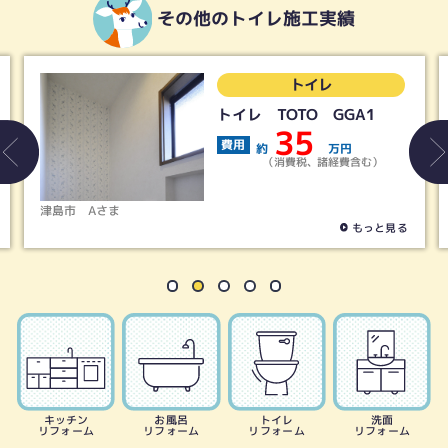
その他のトイレ施工実績
トイレ
トイレ TOTO GGA1
35
費用
約
万円
（消費税、諸経費含む）
ま
春日井市
Tさま
もっと見る
キッチン
お風呂
トイレ
洗面
リフォーム
リフォーム
リフォーム
リフォーム