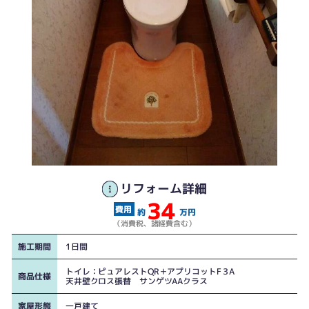
リフォーム詳細
洗浄便座横の操作部がなくなり、スッキリしました。
34
約
万円
（消費税、諸経費含む）
施工期間
1日間
トイレ：ピュアレストQR＋アプリコットF３A
商品仕様
天井壁クロス張替 サンゲツAAクラス
家屋形態
一戸建て