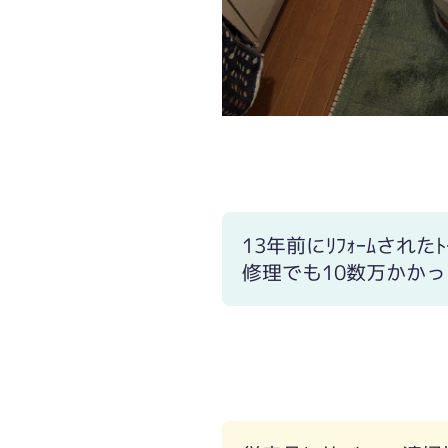
13年前にﾘﾌｫｰﾑされた
修理でも10数万かか