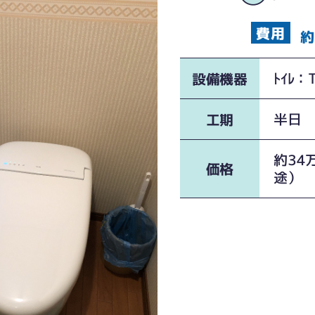
約
ﾄｲﾚ：
設備機器
半日
工期
約34
価格
途）