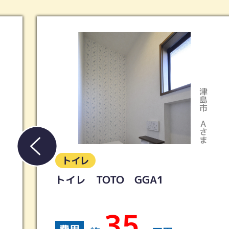
春日井市
Tさま
トイレ
LIXIL／アメージュ便器リトイレ
＋シャワートイレKB
19
費用