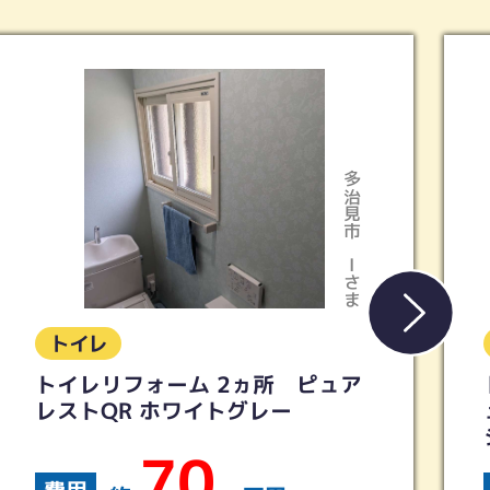
多治見市
Kさま
トイレ
トイレリフォーム 【TOTO】ピ
ュアレストQR ウォシュレットS
シリーズ
40
費用