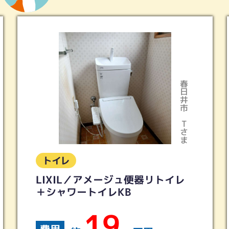
多治見市
Iさま
トイレ
トイレリフォーム 2ヵ所 ピュア
レストQR ホワイトグレー
70
費用