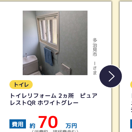
多治見市
多
Iさま
K
トイレ
ピュア
トイレリフォーム 【TOTO】
ュアレストQR ウォシュレット
シリーズ
40
費用
約
万円