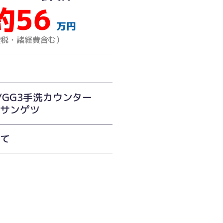
約56
万円
費税・諸経費含む）
O/GG3手洗カウンター
：サンゲツ
建て