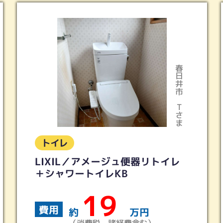
春日井市
Tさま
トイレ
器リトイレ
トイレリフォーム 2ヵ所 
レストQR ホワイトグレー
70
費用
円
約
万円