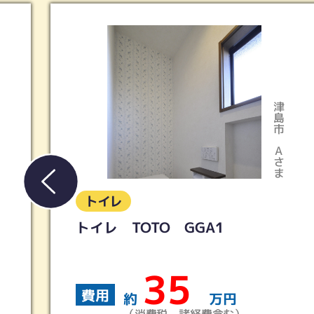
津島市
Aさま
トイレ
GA1
LIXIL／アメージュ便
＋シャワートイレKB
19
費用
万円
約
万