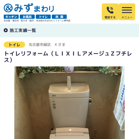
電話する
名古屋・春日井・長久手・稲沢・多治見の水まわりリフォーム専門店
施工実績一覧
名古屋市緑区
Ｋさま
トイレ
トイレリフォーム（ＬＩＸＩＬアメージュＺフチレ
ス）