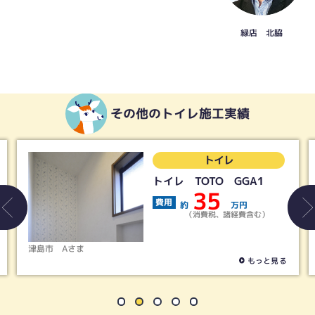
緑店 北脇
その他のトイレ施工実績
トイレ
トイレ TOTO GGA1
35
費用
約
万円
（消費税、諸経費含む）
春日井市
Tさま
もっと見る