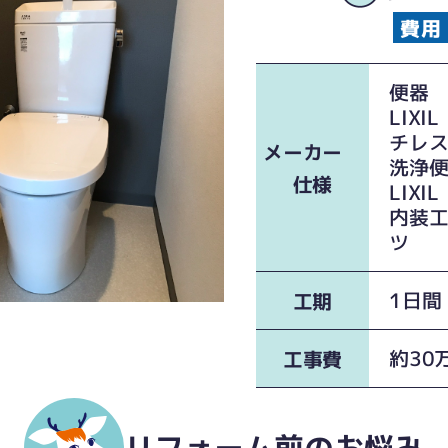
LI
チレ
メーカー
洗
仕様
LI
内装
ツ 
1日間
工期
約30
工事費