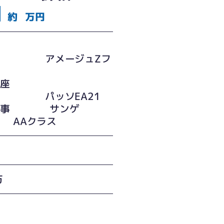
約
万円
便器
XIL アメージュZフ
ス
浄便座
XIL パッソEA21
工事 サンゲ
AAクラス
万