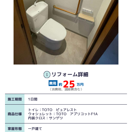
リフォーム詳細
25
工事前①
工事後①
約
万円
（消費税、諸経費含む）
施工期間
1日間
トイレ：TOTO ピュアレスト
商品仕様
ウォシュレット：TOTO アプリコットF1A
内装クロス：サンゲツ
家屋形態
一戸建て