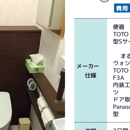
TO
型Sサ
まる
ウォ
メーカー
TO
仕様
F3A
内装
ツ 
ド
Pan
型
ビネットは映えます