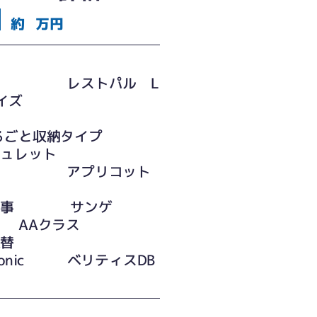
約
万円
便器
TO レストパル L
イズ
ごと収納タイプ
シュレット
TO アプリコット
工事 サンゲ
AAクラス
ア取替
asonic ベリティスDB