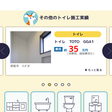
その他のトイレ施工実績
トイレ
レ TOTO GGA1
LIXIL
トイレ＋
35
約
万円
費用
（消費税、諸経費含む）
約
（
春日井市
Tさま
もっと見る