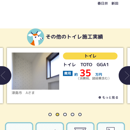
春日井 新田
その他のトイレ施工実績
トイレ
トイレ TOTO GGA1
35
費用
約
万円
（消費税、諸経費含む）
春日井市
Tさま
もっと見る