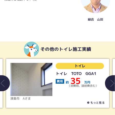
緑店 山田
その他のトイレ施工実績
トイレ
トイレ TOTO GGA1
35
費用
約
万円
（消費税、諸経費含む）
春日井市
Tさま
もっと見る