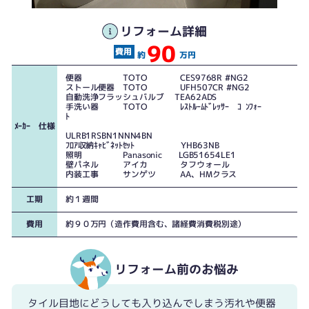
リフォーム詳細
90
約
万円
便器 TOTO CES9768R #NG2
ストール便器 TOTO UFH507CR #NG2
自動洗浄フラッシュバルブ TEA62ADS
手洗い器 TOTO ﾚｽﾄﾙｰﾑﾄﾞﾚｯｻｰ ｺﾝﾌｫｰ
ﾄ
ﾒｰｶｰ 仕様
ULRB1RSBN1NNN4BN
ﾌﾛｱ収納ｷｬﾋﾞﾈｯﾄｾｯﾄ YHB63NB
照明 Panasonic LGB51654LE1
壁パネル アイカ タフウォール
内装工事 サンゲツ AA、HMクラス
工期
約１週間
費用
約９０万円（造作費用含む、諸経費消費税別途）
リフォーム前のお悩み
タイル目地にどうしても入り込んでしまう汚れや便器