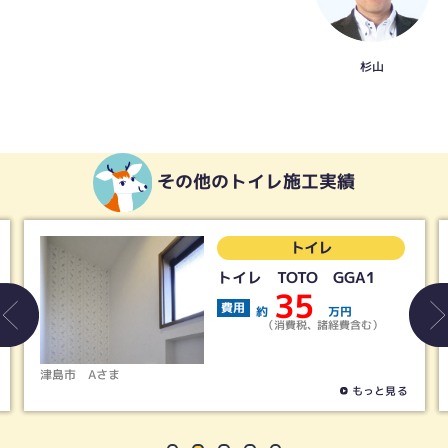
杉山
その他のトイレ施工実績
トイレ
トイレ TOTO GGA1
35
費用
約
万円
（消費税、諸経費含む）
津島市
Aさま
もっと見る