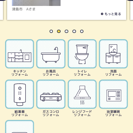
津島市
Aさま
春
もっと見る
キッチン
お風呂
トイレ
洗面
リフォーム
リフォーム
リフォーム
リフォーム
給湯器
ガスコンロ
レンジフード
浴室暖房
リフォーム
リフォーム
リフォーム
リフォーム