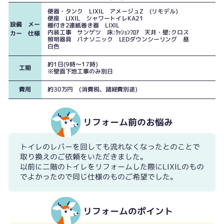
便器・タンク LIXIL アメージュZ (リモデル)
便座 LIXIL シャワートイレKA21
設備 メー
棚付き2連紙巻き器 LIXIL
内装工事 サンゲツ 床:ｸｯｼｮﾝﾌﾛｱ 天井・壁:クロス
カー 仕様
照明器具 パナソニック LEDダウンシーリング 昼
白色
約1日(9時～17時)
工期
※壁面下地工事のみ別日
費用
約30万円 (消費税、諸経費別途)
リフォーム前のお悩み
トイレのレバーを回しても流れなくなったとのことで
取り換えのご依頼をいただきました。
以前に二階のトイレをリフォームした際にLIXILのもの
でよかったので同じ仕様のものご希望でした。
リフォームのポイント