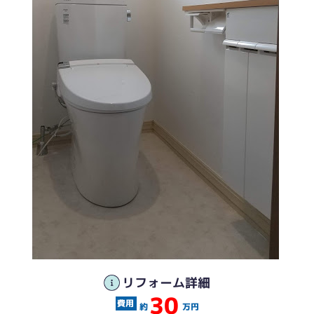
工事前
工事後
リフォーム詳細
30
約
万円