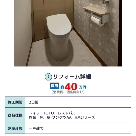
リフォーム詳細
40
工事前
工事後
約
万円
（消費税、諸経費含む）
施工期間
2日間
トイレ TOTO レストパル
商品仕様
内装 床、壁:サンゲツAA、HMシリーズ
家屋形態
一戸建て