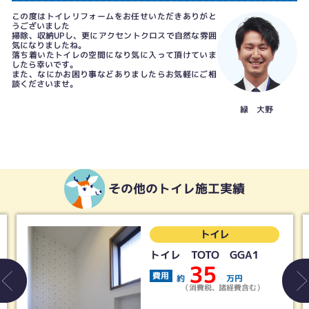
この度はトイレリフォームをお任せいただきありがと
うございました
掃除、収納UPし、更にアクセントクロスで自然な雰囲
気になりましたね。
落ち着いたトイレの空間になり気に入って頂けていま
したら幸いです。
また、なにかお困り事などありましたらお気軽にご相
談くださいませ。
緑 大野
その他のトイレ施工実績
トイレ
トイレ TOTO GGA1
35
費用
約
万円
（消費税、諸経費含む）