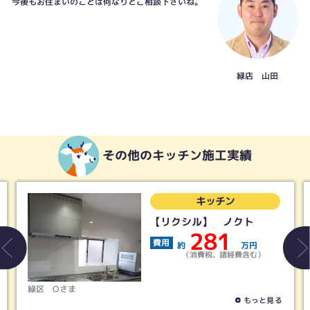
今後もお住まいのことは何なりとご相談下さいね。
緑店 山田
その他のキッチン施工実績
キッチン
【リクシル】 ノクト
281
費用
約
万円
（消費税、諸経費含む）
緑区
Oさま
もっと見る