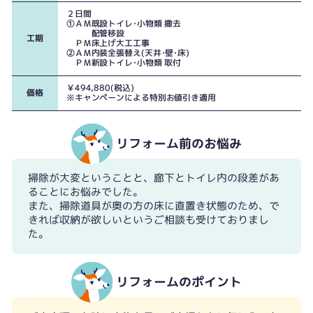
２日間
①ＡＭ既設トイレ･小物類 撤去
配管移設
工期
ＰＭ床上げ大工工事
②ＡＭ内装全張替え(天井･壁･床)
ＰＭ新設トイレ･小物類 取付
￥494,880(税込)
価格
※キャンペーンによる特別お値引き適用
入り口扉の段差
リフォーム前のお悩み
掃除が大変ということと、廊下とトイレ内の段差があ
ることにお悩みでした。
また、掃除道具が奥の方の床に直置き状態のため、で
きれば収納が欲しいというご相談も受けておりまし
た。
リフォームのポイント