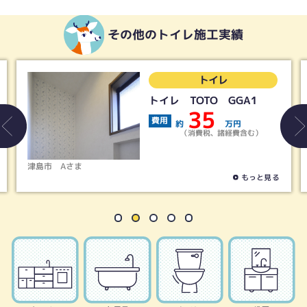
その他のトイレ施工実績
トイレ
トイレ TOTO GGA1
35
費用
約
万円
（消費税、諸経費含む）
津島市
Aさま
もっと見る