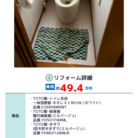
リフォーム詳細
新設トイレ
49.4
既設トイレ
約
万円
・TOTO製･トイレ本体
一体型便器 ネオレストRH2W (ホワイト)
品番:CS989B#NW1
・TOTO製･紙巻器
商品
棚付紙巻器(ミルベージュ)
品番:YH501FM#ML
・TOTO製･手すり
I型天然木手すり(ミルベージュ)
品番:YHB601A#MLW