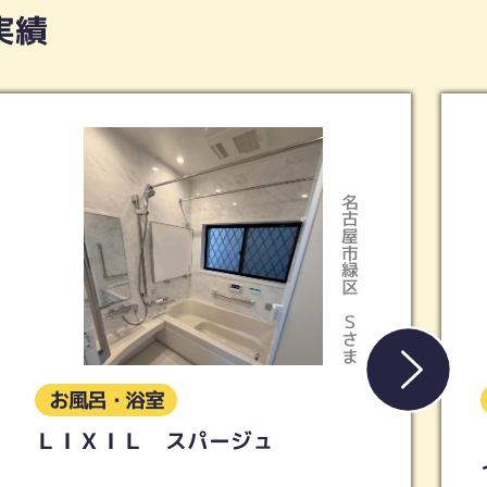
実績
天白区
Kさま
お風呂・浴室
【リクシル】リノビオV 1216サ
イズ