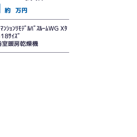
約
万円
ﾏﾝｼｮﾝﾘﾓﾃﾞﾙﾊﾞｽﾙｰﾑWG Xﾀ
418ｻｲｽﾞ
ｲ 浴室暖房乾燥機