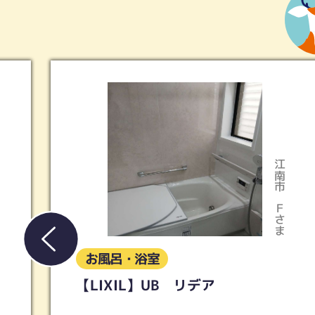
市
稲沢市
ま
Ｓさま
お風呂・浴室
【タカラスタンダード】UB グラ
ンスパ